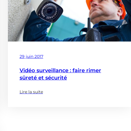
audits
environnement
et
patrimoine)
Publié
29 juin 2017
le
Vidéo surveillance : faire rimer
sûreté et sécurité
Lire la suite
(à
propose
de
:
Vidéo
surveillance