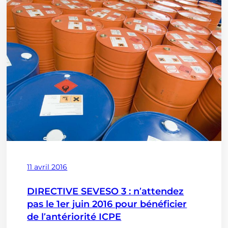
général
de
sécurité
:
un
moyen
efficace
de
s’assurer
de
la
sécurité
de
ses
Publié
11 avril 2016
salariés
le
et
DIRECTIVE SEVESO 3 : n’attendez
de
pas le 1er juin 2016 pour bénéficier
ses
de l’antériorité ICPE
bâtiments)