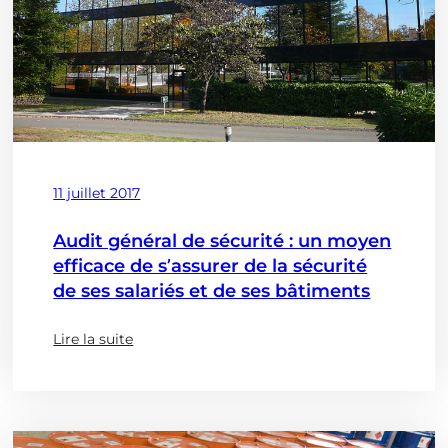
économies
à
partir
du
mois
d’octobre
?)
Publié
11 juillet 2017
le
Audit général de sécurité : un moyen
efficace de s’assurer de la sécurité
de ses salariés et de ses bâtiments
Lire la suite
(à
propose
de
:
Audit