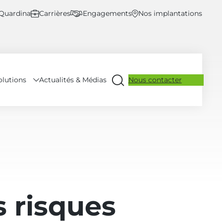
 Quardina
Carrières
Engagements
Nos implantations
olutions
Nous contacter
Actualités & Médias
Ouvrir
la
recherche
 risques