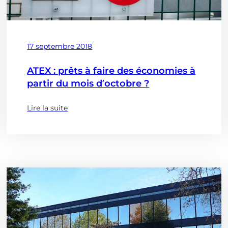
Publié
17 septembre 2018
le
ATEX : prêts à faire des économies à
partir du mois d’octobre ?
Lire la suite
(à
propose
de
:
ATEX
:
prêts
à
faire
des