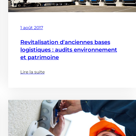
Publié
1 août 2017
le
Revitalisation d’anciennes bases
logistiques : audits environnement
et patrimoine
Lire la suite
(à
propose
de
:
Revitalisation
d’anciennes
bases
logistiques
: