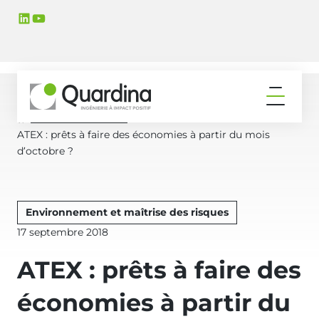
Aller
Aller
LinkedIn
YouTube
à
au
la
contenu
navigation
principal
principale
Ouvrir
le
Actualités & Médias
Accueil
menu
ATEX : prêts à faire des économies à partir du mois
d’octobre ?
Environnement et maîtrise des risques
Publié
17 septembre 2018
le
ATEX : prêts à faire des
économies à partir du