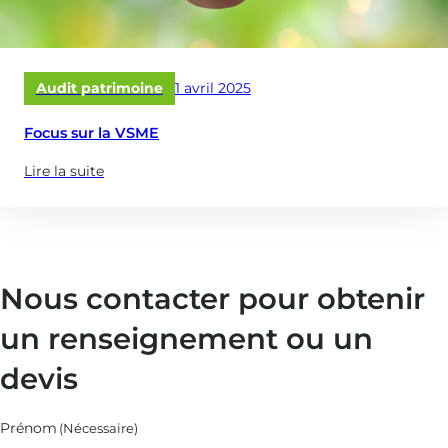
Publié
Audit patrimoine
1 avril 2025
le
Focus sur la VSME
Lire la suite
(à
propose
de
:
Focus
Nous contacter pour obtenir
sur
la
un renseignement ou un
VSME)
devis
Prénom
(Nécessaire)