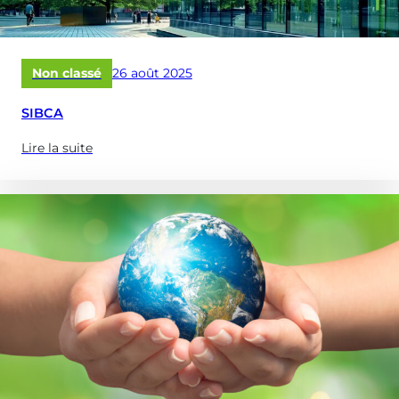
Publié
Non classé
26 août 2025
le
SIBCA
Lire la suite
(à
propose
de
:
SIBCA)