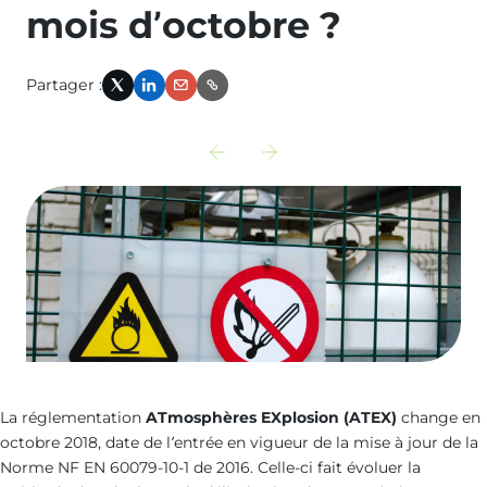
mois d’octobre ?
Partager :
X
LinkedIn
Email
Link
Découvrir
Découvrir
l‘actualité
l‘actualité
précédente
suivante
:
:
audit-
evaluateur-
energetique-
breeam-
grandes-
a-
entreprises
vos-
La réglementation
ATmosphères EXplosion (ATEX)
change en
octobre 2018, date de l’entrée en vigueur de la mise à jour de la
cotes
Norme NF EN 60079-10-1 de 2016. Celle-ci fait évoluer la