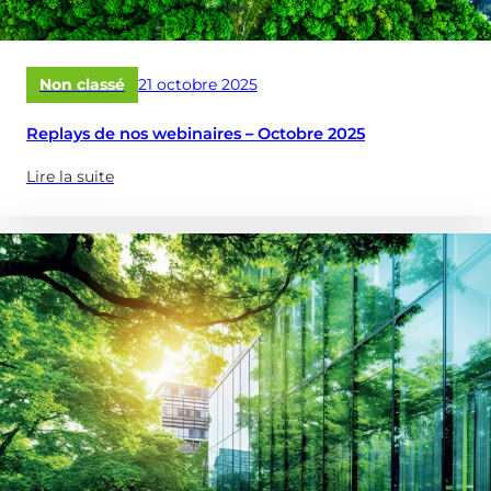
optimiser
vos
réservoirs
Publié
Non classé
21 octobre 2025
&
le
châteaux
Replays de nos webinaires – Octobre 2025
d’eau
?)
Lire la suite
(à
propose
de
:
Replays
de
nos
webinaires
–
Octobre
2025)