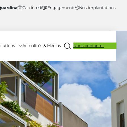
Quardina
Carrières
Engagements
Nos implantations
olutions
Nous contacter
Actualités & Médias
Ouvrir
la
recherche