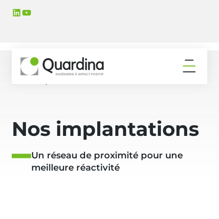
Aller
Aller
LinkedIn
YouTube
à
au
la
contenu
navigation
principal
principale
Ouvrir
le
Nos implantations
Accueil
menu
Nos implantations
Un réseau de proximité pour une
meilleure réactivité
+
−