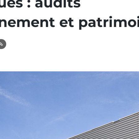
ues : audits
nement et patrimo
In
ail
Link