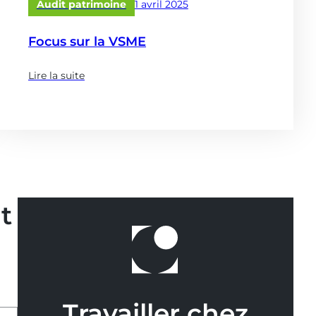
Publié
Audit patrimoine
1 avril 2025
le
Focus sur la VSME
Lire la suite
(à
propose
de
:
Focus
sur
la
VSME)
t
Travailler chez