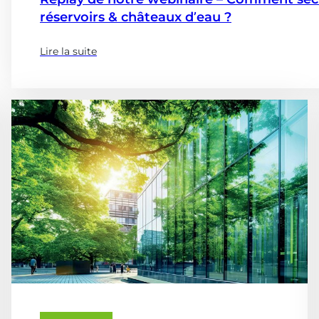
réservoirs & châteaux d’eau ?
Lire la suite
(à
propose
de
:
Replay
de
notre
webinaire
–
Comment
sécuriser,
diagnostiquer
et
optimiser
vos
réservoirs