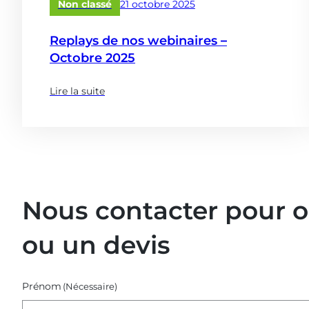
Publié
Non classé
21 octobre 2025
le
Replays de nos webinaires –
Octobre 2025
Lire la suite
(à
propose
de
:
Replays
de
nos
Nous contacter pour 
webinaires
–
ou un devis
Octobre
2025)
Prénom
(Nécessaire)