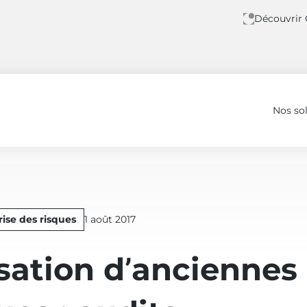
Découvrir
Nos so
ogistiques : audits environnement et patrimoine
Publié
ise des risques
1 août 2017
le
isation d’anciennes