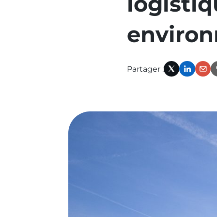
logistiq
l‘actualité
précédente
environ
:
baigner-
Partager :
securite-
X
Linked
Em
copropriete