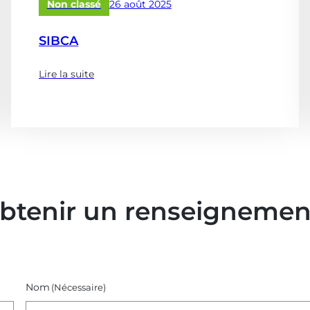
&
Publié
Non classé
26 août 2025
châteaux
le
d’eau
SIBCA
?)
Lire la suite
(à
propose
de
:
SIBCA)
obtenir un renseignemen
Nom
(Nécessaire)