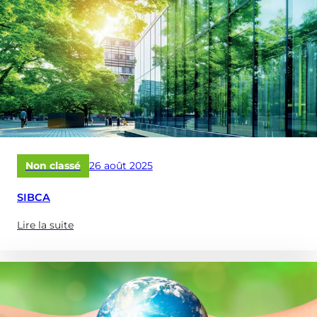
nos
webinaires
–
Octobre
2025)
Publié
Non classé
26 août 2025
le
SIBCA
Lire la suite
(à
propose
de
:
SIBCA)