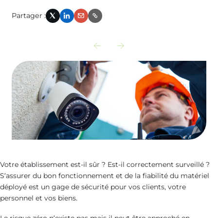
Partager :
X
LinkedIn
Email
Link
Découvrir
Découvrir
l‘actualité
l‘actualité
précédente
suivante
:
:
palazzo-
securite-
nice-
incendie-
meridia
accessibilite-
parking
Votre établissement est-il sûr ? Est-il correctement surveillé ?
S’assurer du bon fonctionnement et de la
fiabilité du matériel
déployé est un gage de sécurité pour vos clients, votre
personnel et vos biens.