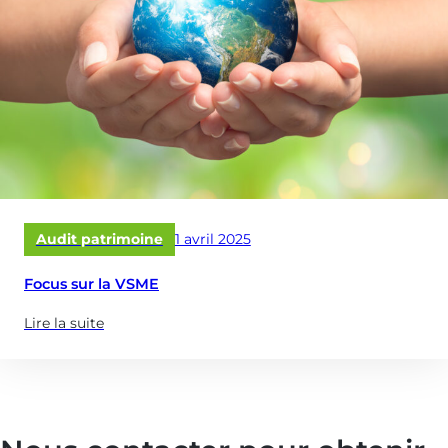
Publié
Audit patrimoine
1 avril 2025
le
Focus sur la VSME
Lire la suite
(à
propose
de
:
Focus