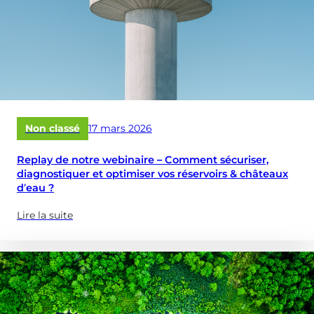
Publié
Non classé
17 mars 2026
le
Replay de notre webinaire – Comment sécuriser,
diagnostiquer et optimiser vos réservoirs & châteaux
d’eau ?
Lire la suite
(à
propose
de
:
Replay
de