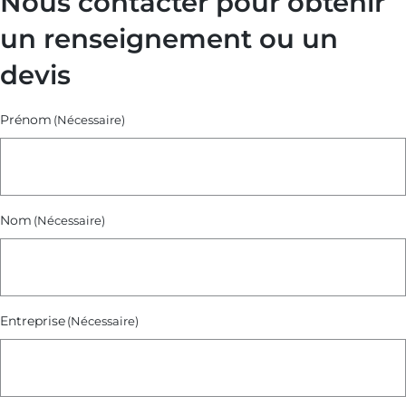
Nous contacter pour obtenir
sur
la
un renseignement ou un
VSME)
devis
Prénom
(Nécessaire)
Nom
(Nécessaire)
Entreprise
(Nécessaire)