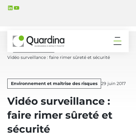
Aller
Aller
LinkedIn
YouTube
à
au
la
contenu
navigation
principal
principale
Ouvrir
le
Actualités & Médias
Accueil
menu
Vidéo surveillance : faire rimer sûreté et sécurité
Publié
Environnement et maîtrise des risques
29 juin 2017
le
Vidéo surveillance :
faire rimer sûreté et
sécurité