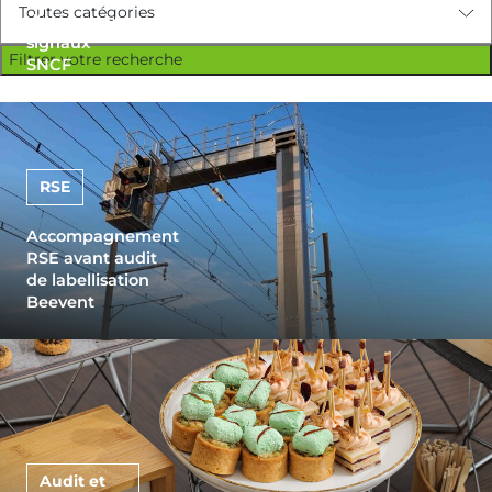
d’accès aux
signaux
Filtrer votre recherche
SNCF
RSE
Accompagnement
RSE avant audit
de labellisation
Beevent
Audit et