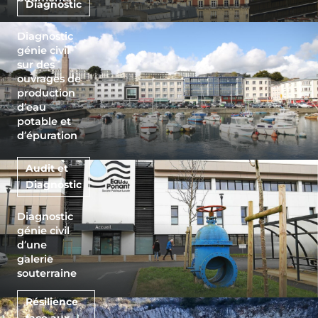
Diagnostic
Diagnostic
génie civil
sur des
ouvrages de
production
d’eau
potable et
d’épuration
Audit et
Diagnostic
Diagnostic
génie civil
d’une
galerie
souterraine
Résilience