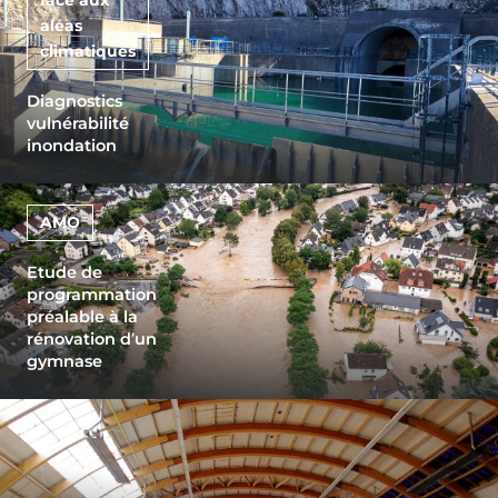
face aux
aléas
climatiques
Diagnostics
vulnérabilité
inondation
AMO
Etude de
programmation
préalable à la
rénovation d’un
gymnase