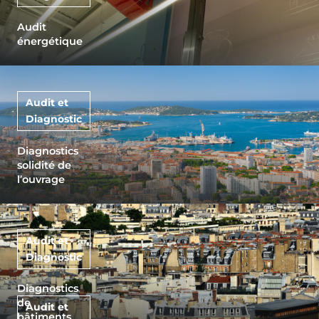
Audit
énergétique
Audit et
Diagnostic
Diagnostics
solidité de
l’ouvrage
Audit et
Diagnostic
Diagnostics
de
Audit et
bâtiments