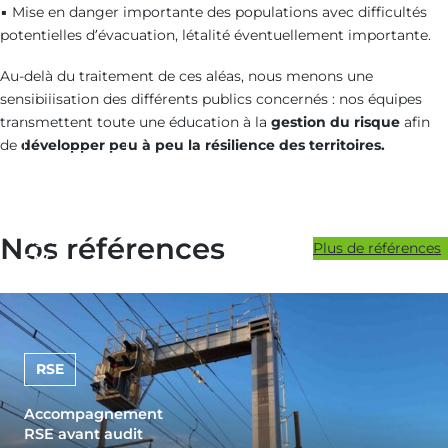
▪ Mise en danger importante des populations avec difficultés
potentielles d’évacuation, létalité éventuellement importante.
Au-delà du traitement de ces aléas, nous menons une
sensibilisation des différents publics concernés : nos équipes
Audit et
transmettent toute une éducation à la
gestion du risque
afin
Diagnostic
de
développer peu à peu la résilience des territoires.
Audit des
conditions
d’accès aux
signaux
Nos références
Plus de références
SNCF
RSE
Accompagnement
RSE avant audit