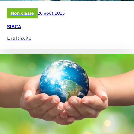
Publié
Non classé
26 août 2025
le
SIBCA
Lire la suite
(à
propose
de
:
SIBCA)