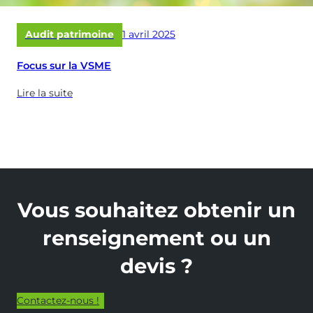
Publié
Audit patrimoine
1 avril 2025
le
Focus sur la VSME
Lire la suite
(à
propose
de
:
Focus
sur
la
Vous souhaitez obtenir un
VSME)
renseignement ou un
devis ?
Contactez-nous !