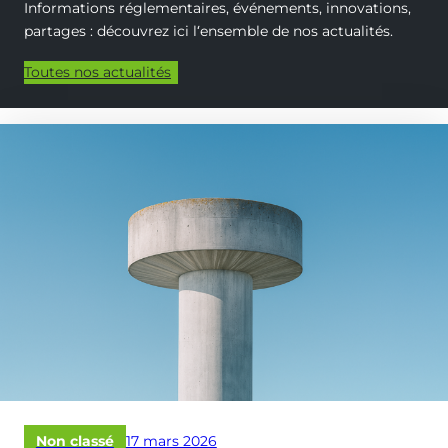
Informations réglementaires, événements, innovations,
partages : découvrez ici l‘ensemble de nos actualités.
Toutes nos actualités
Publié
Non classé
17 mars 2026