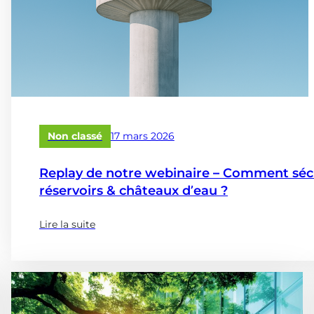
Publié
Non classé
17 mars 2026
le
Replay de notre webinaire – Comment sécur
réservoirs & châteaux d’eau ?
Lire la suite
(à
propose
de
:
Replay
de