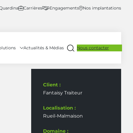
 Quardina
Carrières
Engagements
Nos implantations
olutions
Nous contacter
Actualités & Médias
Ouvrir
la
recherche
Client :
Fantaisy Traiteur
Localisation :
Rueil-Malmaison
Domaine :