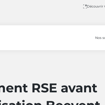
Découvrir
Nos s
isation Beevent
ent RSE avant