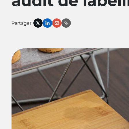
audit de label
Partager :
X
LinkedIn
Email
Link