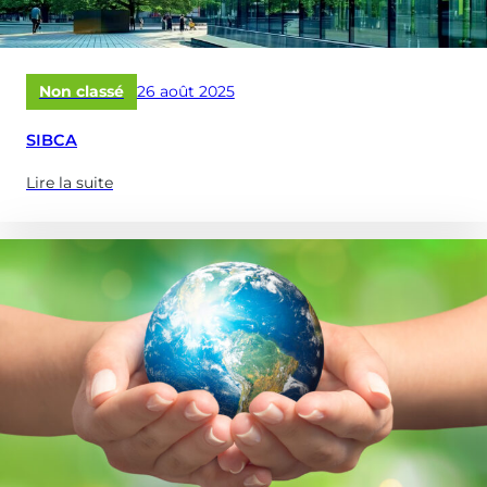
Publié
Non classé
26 août 2025
le
SIBCA
Lire la suite
(à
propose
de
:
SIBCA)