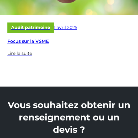
Publié
Audit patrimoine
1 avril 2025
le
Focus sur la VSME
Lire la suite
(à
propose
de
:
Focus
sur
la
Vous souhaitez obtenir un
VSME)
renseignement ou un
devis ?