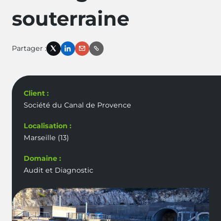
souterraine
Partager :
X
LinkedIn
Email
Link
Client :
Société du Canal de Provence
Localisation :
Marseille (13)
Domaine :
Audit et Diagnostic