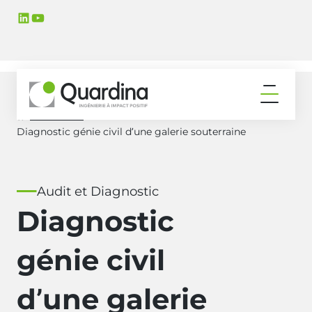
Aller
Aller
LinkedIn
YouTube
à
au
la
contenu
navigation
principal
principale
Ouvrir
le
Références
Accueil
menu
Diagnostic génie civil d’une galerie souterraine
Audit et Diagnostic
Diagnostic
génie civil
d’une galerie