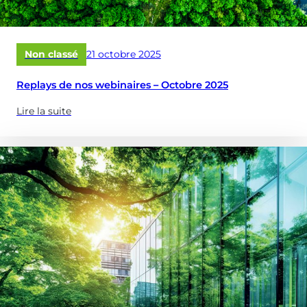
optimiser
vos
réservoirs
Publié
Non classé
21 octobre 2025
&
le
châteaux
Replays de nos webinaires – Octobre 2025
d’eau
?)
Lire la suite
(à
propose
de
:
Replays
de
nos
webinaires
–
Octobre
2025)