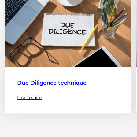
Due Diligence technique
Lire la suite
(à
propose
de
:
Due
Diligence