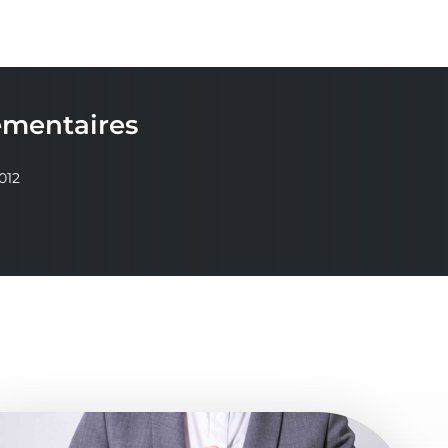
ementaires
012