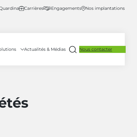
 Quardina
Carrières
Engagements
Nos implantations
olutions
Nous contacter
Actualités & Médias
Ouvrir
la
recherche
étés