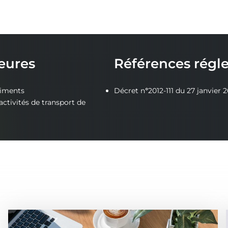
.
eures
Références régl
timents
Décret n°2012-111 du 27 janvier 2
ctivités de transport de