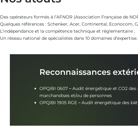
Des opérateurs formés à l’AFNOR (Association Française de NOR
Quelques références : Schenker, Acer, Continental, Econocom, Go
L’indépendance et la compétence technique et règlementaire ;
Un réseau national de spécialistes dans 10 domaines d’expertise.
Reconnaissances extéri
OPQIBI 0607 – Audit énergétique et CO2 des a
marchandises et/ou de personnes
OPQIBI 1905 RGE – Audit énergétique des bâ