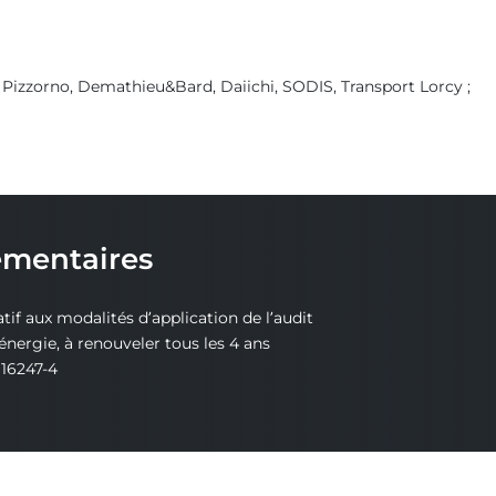
, Pizzorno, Demathieu&Bard, Daiichi, SODIS, Transport Lorcy ;
ementaires
if aux modalités d’application de l’audit
nergie, à renouveler tous les 4 ans
16247-4