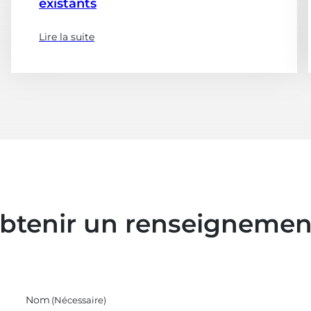
existants
Lire la suite
(à
propose
de
:
Audit
et
ingénierie
de
la
sécurité
incendie
obtenir un renseignemen
dans
les
bâtiments
existants)
Nom
(Nécessaire)