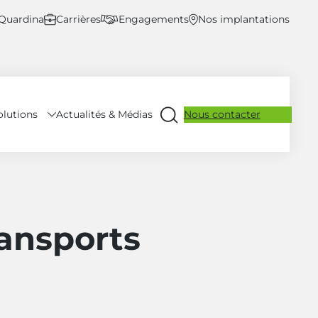
 Quardina
Carrières
Engagements
Nos implantations
olutions
Nous contacter
Actualités & Médias
Ouvrir
la
recherche
ansports