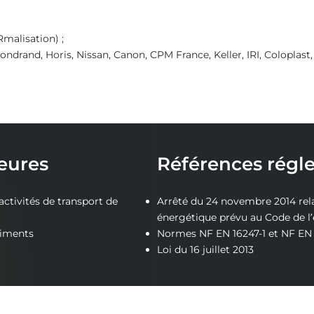
malisation) ;
ndrand, Horis, Nissan, Canon, CPM France, Keller, IRI, Coloplast
eures
Références régl
ctivités de transport de
Arrêté du 24 novembre 2014 relat
énergétique prévu au Code de l’é
timents
Normes NF EN 16247-1 et NF EN 
Loi du 16 juillet 2013