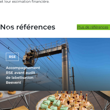
et leur estimation financière.
Audit des
conditions
d’accès aux
signaux
Nos références
Plus de références
SNCF
RSE
Accompagnement
RSE avant audit
de labellisation
Beevent