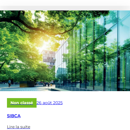
propose
de
:
Replays
de
nos
webinaires
–
Octobre
2025)
Publié
Non classé
26 août 2025
le
SIBCA
Lire la suite
(à