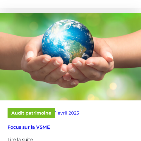
propose
de
:
SIBCA)
Publié
Audit patrimoine
1 avril 2025
le
Focus sur la VSME
Lire la suite