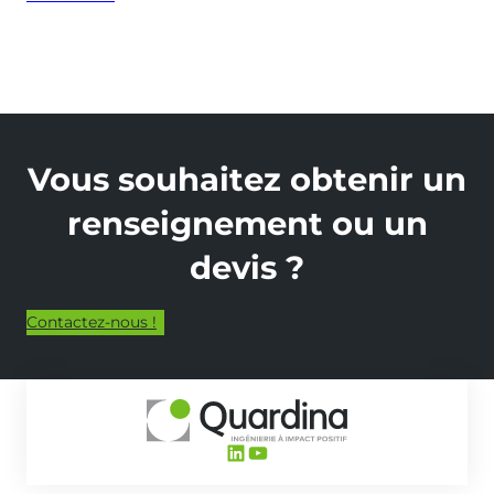
(à
propose
de
:
Focus
sur
la
Vous souhaitez obtenir un
VSME)
renseignement ou un
devis ?
Contactez-nous !
LinkedIn
YouTube