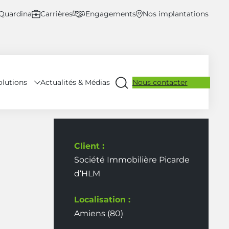
 Quardina
Carrières
Engagements
Nos implantations
olutions
Nous contacter
Actualités & Médias
Ouvrir
la
recherche
Client :
Société Immobilière Picarde
d’HLM
Localisation :
Amiens (80)