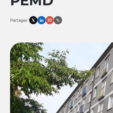
PEMD
Partager :
X
LinkedIn
Email
Link