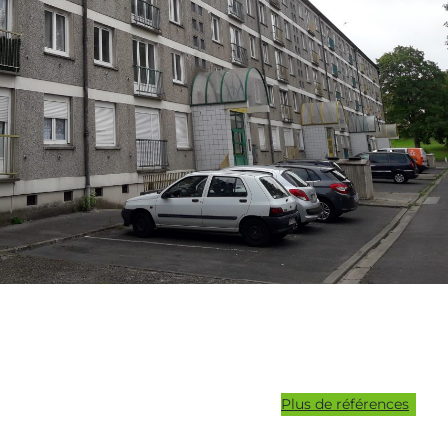
pagnement
ant audit
llisation
Plus de références
nt