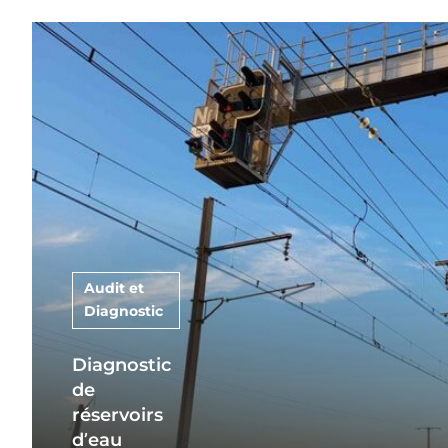
Audit et
Diagnostic
Diagnostic
de
réservoirs
d’eau