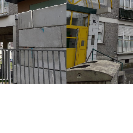
RSE
Accom
RSE av
de labe
Beeve