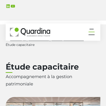
Aller
Aller
LinkedIn
YouTube
à
au
la
contenu
navigation
principal
principale
Ouvrir
le
Accompagnement à la gestion patrimoniale
Accueil
menu
Étude capacitaire
Étude capacitaire
Accompagnement à la gestion
patrimoniale