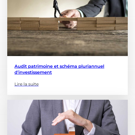
Audit patrimoine et schéma pluriannuel
d’investissement
Lire la suite
(à
propose
de
:
Audit
patrimoine
et