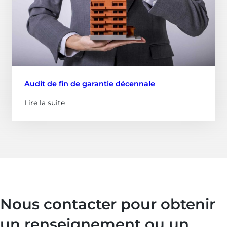
schéma
pluriannuel
d’investissement)
Audit de fin de garantie décennale
Lire la suite
(à
propose
de
:
Audit
de
fin
de
Nous contacter pour obtenir
garantie
décennale)
un renseignement ou un