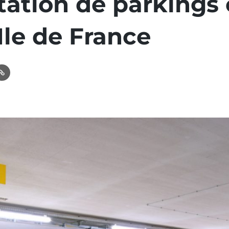
itation de parkings
Ile de France
In
ail
Link