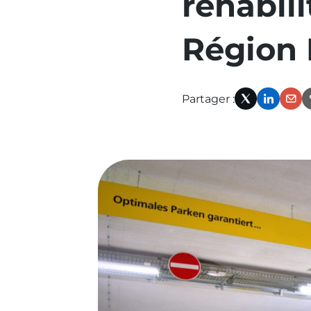
réhabil
l‘actualité
précédente
Région 
:
ouvrages-
Partager :
souterrains-
X
Linked
Em
rochelais