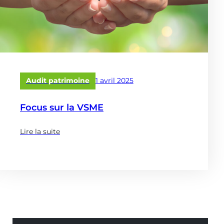
Publié
Audit patrimoine
1 avril 2025
le
Focus sur la VSME
Lire la suite
(à
propose
de
:
Focus
sur
la
VSME)