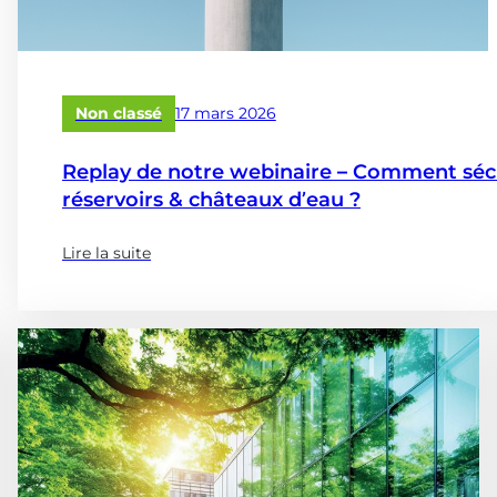
Publié
Non classé
17 mars 2026
le
Replay de notre webinaire – Comment sécur
réservoirs & châteaux d’eau ?
Lire la suite
(à
propose
de
:
Replay
de
notre
webinaire
–
Comment