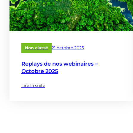
Publié
Non classé
21 octobre 2025
le
Replays de nos webinaires –
Octobre 2025
Lire la suite
(à
propose
de
:
Replays
de
nos