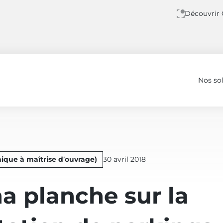
Découvrir
Nos so
ion de parkings en Région Ile de France
Publié
ique à maîtrise d’ouvrage)
30 avril 2018
le
a planche sur la