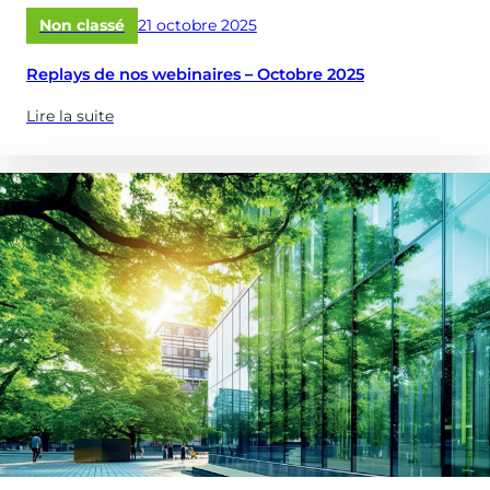
réservoirs
Publié
Non classé
21 octobre 2025
&
le
châteaux
Replays de nos webinaires – Octobre 2025
d’eau
?)
Lire la suite
(à
propose
de
:
Replays
de
nos
webinaires
–
Octobre
2025)