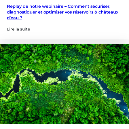
Replay de notre webinaire – Comment sécuriser,
diagnostiquer et optimiser vos réservoirs & châteaux
d’eau ?
Lire la suite
(à
propose
de
:
Replay
de
notre
webinaire
–
Comment
sécuriser,
diagnostiquer
et
optimiser
vos