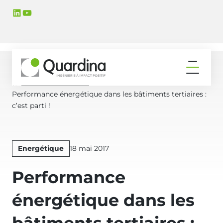
Aller
Aller
LinkedIn
YouTube
à
au
la
contenu
navigation
principal
principale
Ouvrir
le
Actualités & Médias
Accueil
menu
Performance énergétique dans les bâtiments tertiaires :
c’est parti !
Publié
Energétique
18 mai 2017
le
Performance
énergétique dans les
bâtiments tertiaires :