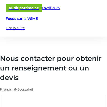
Publié
Audit patrimoine
1 avril 2025
le
Focus sur la VSME
Lire la suite
(à
propose
de
:
Focus
Nous contacter pour obtenir
sur
la
un renseignement ou un
VSME)
devis
Prénom
(Nécessaire)