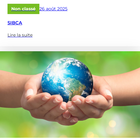
Publié
Non classé
26 août 2025
le
SIBCA
Lire la suite
(à
propose
de
:
SIBCA)