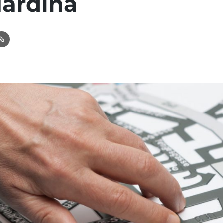
ardina
In
ail
Link