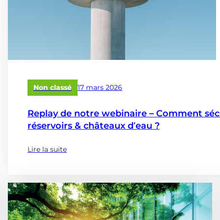
Publié
Non classé
17 mars 2026
le
Replay de notre webinaire – Comment sécur
réservoirs & châteaux d’eau ?
Lire la suite
(à
propose
de
:
Replay
de