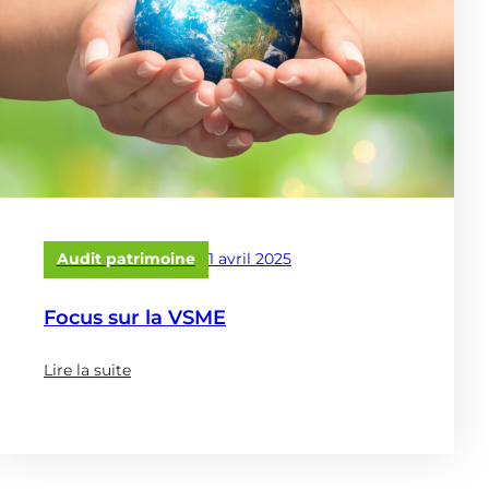
Publié
Audit patrimoine
1 avril 2025
le
Focus sur la VSME
Lire la suite
(à
propose
de
:
Focus