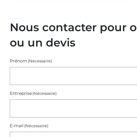
Replays
de
nos
Nous contacter pour 
webinaires
–
ou un devis
Octobre
2025)
Prénom
(Nécessaire)
Entreprise
(Nécessaire)
E-mail
(Nécessaire)