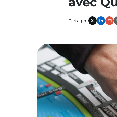
avec Qu
précédente
:
Partager :
perennisation-
X
Linked
Em
patrimoine-
collaboration-
louis-
berger