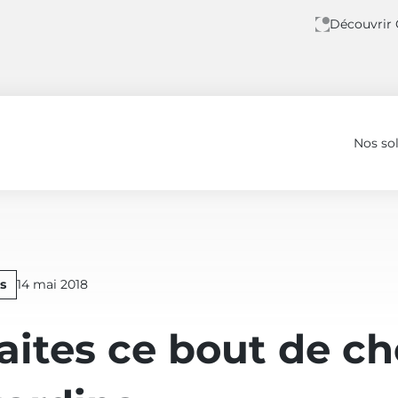
Découvrir
Nos so
vec Quardina
Publié
s
14 mai 2018
le
faites ce bout de c