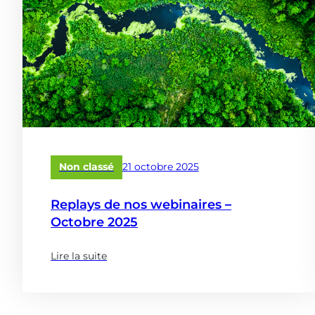
Publié
Non classé
21 octobre 2025
le
Replays de nos webinaires –
Octobre 2025
Lire la suite
(à
propose
de
: