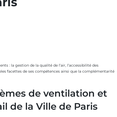
ris
suiv
:
dtg-
qcs-
serv
: la gestion de la qualité de l’air, l’accessibilité des
tiples facettes de ses compétences ainsi que la complémentarité
stèmes de ventilation et
l de la Ville de Paris