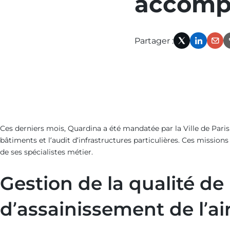
accompa
précédente
:
Partager :
bruit-
X
Linked
Em
genere-
site-
industriels
Ces derniers mois, Quardina a été mandatée par la Ville de Paris 
bâtiments et l’audit d’infrastructures particulières. Ces missio
de ses spécialistes métier.
Gestion de la qualité de 
d’assainissement de l’air