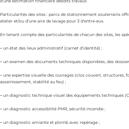
d’une estimation financière desdits travaux.
Particularités des sites : parcs de stationnement souterrains off
atelier et/ou d’une aire de lavage pour 3 d’entre-eux.
En tenant compte des particularités de chacun des sites, les spéc
– un état des lieux administratif (carnet d’identité) ;
– un examen des documents techniques disponibles, des dossiers
– une expertise visuelle des ouvrages (clos couvert, structures, 
assainissement, stabilité au feu) ;
– un diagnostic technique visuel des équipements techniques (CVC
– un diagnostic accessibilité PMR, sécurité incendie ;
– un diagnostic amiante et plomb avec repérage ;