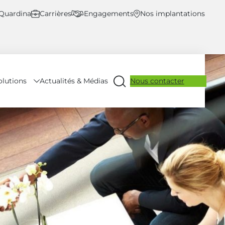
 Quardina
Carrières
Engagements
Nos implantations
olutions
Nous contacter
Actualités & Médias
Ouvrir
la
recherche