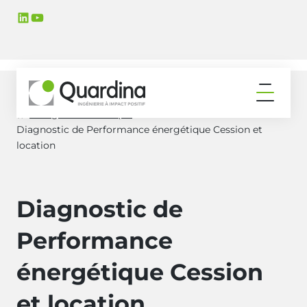
Aller
Aller
LinkedIn
YouTube
à
au
la
contenu
navigation
principal
principale
Ouvrir
le
Énergie et thermique
Accueil
menu
Diagnostic de Performance énergétique Cession et
location
Diagnostic de
Performance
énergétique Cession
et location