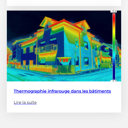
propose
de
:
Diagnostic
de
Performance
Énergétique)
Thermographie infrarouge dans les bâtiments
Lire la suite
(à
propose
de
: