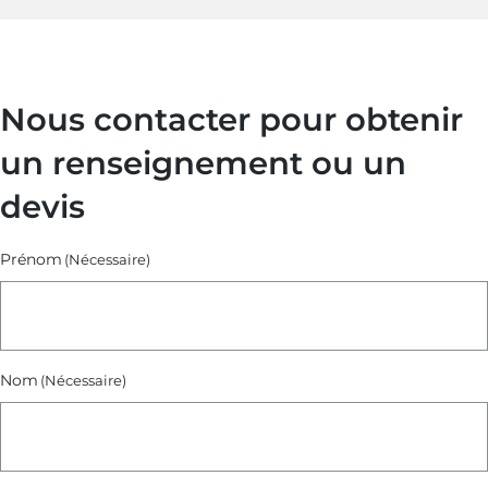
Thermographie
infrarouge
dans
les
Nous contacter pour obtenir
bâtiments)
un renseignement ou un
devis
Prénom
(Nécessaire)
Nom
(Nécessaire)