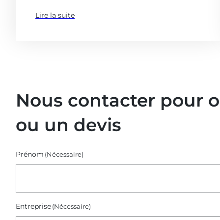
Lire la suite
(à
propose
de
:
Replays
de
nos
Nous contacter pour 
webinaires
–
ou un devis
Octobre
2025)
Prénom
(Nécessaire)
Entreprise
(Nécessaire)