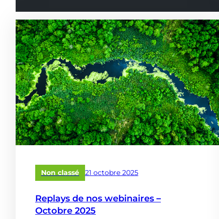
Publié
Non classé
21 octobre 2025
le
Replays de nos webinaires –
Octobre 2025