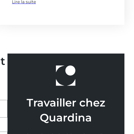
Lire la suite
(à
propose
de
:
Focus
sur
la
VSME)
t
Travailler chez
Quardina