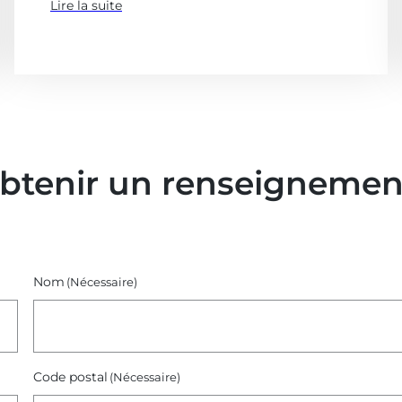
Lire la suite
(à
propose
de
:
SIBCA)
obtenir un renseignemen
Nom
(Nécessaire)
Code postal
(Nécessaire)