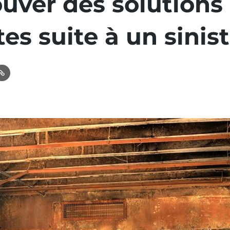
ouver des solutions
es suite à un sinist
In
ail
Link