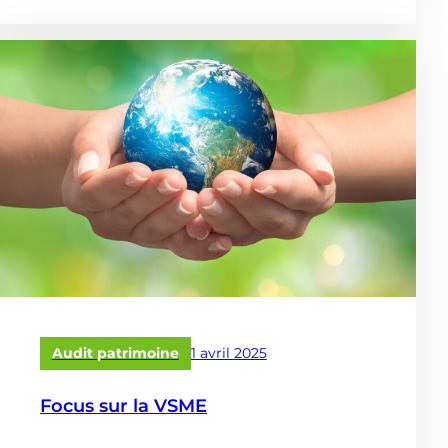
Publié
Audit patrimoine
1 avril 2025
le
Focus sur la VSME