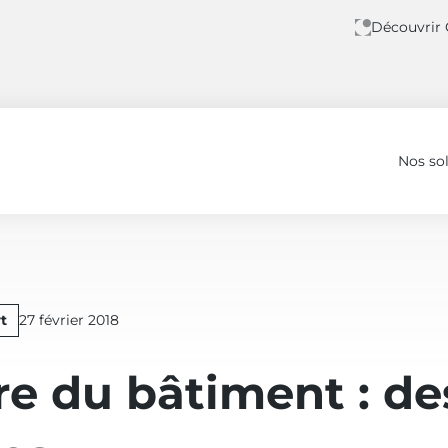
Découvrir
Nos so
 5 étoiles »
Publié
t
27 février 2018
le
re du bâtiment : de