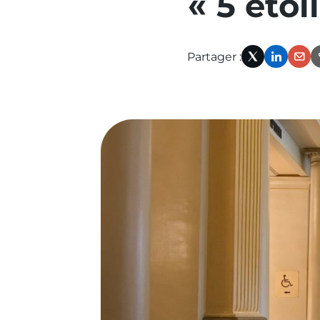
« 5 étoi
précédente
:
Partager :
optimisation-
X
Linked
Em
energetique-
acoustique