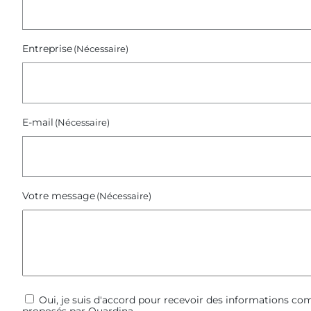
p
l
a
Entreprise
(Nécessaire)
y
s
d
e
n
E-mail
(Nécessaire)
o
s
w
e
Votre message
(Nécessaire)
b
i
n
a
i
r
e
Communications
Oui, je suis d'accord pour recevoir des informations c
proposés par Quardina.