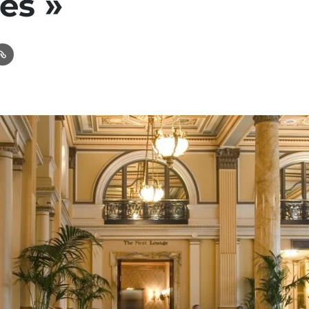
les »
In
ail
Link