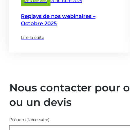
Publié
Non classé
21 octobre 2025
le
Replays de nos webinaires –
Octobre 2025
Lire la suite
(
à
p
r
o
p
o
Nous contacter pour 
s
e
ou un devis
d
e
:
Prénom
(Nécessaire)
R
e