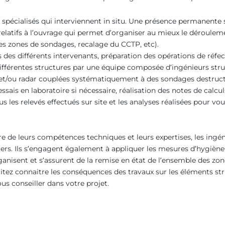
 spécialisés qui interviennent
in situ
. Une présence permanente su
elatifs à l’ouvrage qui permet d’organiser au mieux le déroulem
des zones de sondages, recalage du CCTP, etc).
 des différents intervenants, préparation des opérations de réfec
ifférentes structures par une équipe composée d’ingénieurs struc
et/ou radar couplées systématiquement à des sondages destructi
ssais en laboratoire si nécessaire, réalisation des notes de calcu
s les relevés effectués sur site et les analyses réalisées pour vou
 de leurs compétences techniques et leurs expertises, les ingén
culiers. Ils s’engagent également à appliquer les mesures d’hygi
organisent et s’assurent de la remise en état de l’ensemble des zo
tez connaitre les conséquences des travaux sur les éléments stru
ous conseiller dans votre projet.