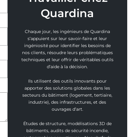
u
Quardina
s
s
u
r
Chaque jour, les ingénieurs de Quardina
l
s’appuient sur leur savoir-faire et leur
a
ingéniosité pour identifier les besoins de
V
nos clients, résoudre leurs problématiques
S
techniques et leur offrir de véritables outils
M
d’aide à la décision.
E
)
Ils utilisent des outils innovants pour
apporter des solutions globales dans les
secteurs du bâtiment (logement, tertiaire,
industrie), des infrastructures, et des
ouvrages d’art.
Études de structure, modélisations 3D de
bâtiments, audits de sécurité incendie,