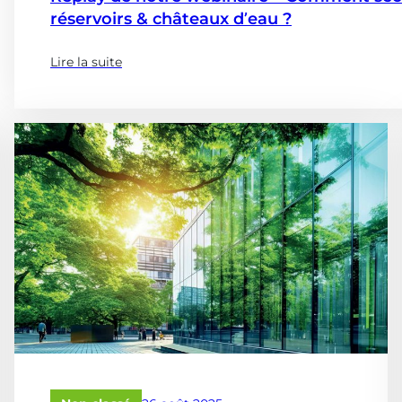
réservoirs & châteaux d’eau ?
Lire la suite
(
à
p
r
o
p
o
s
e
d
e
:
R
e
p
l
a