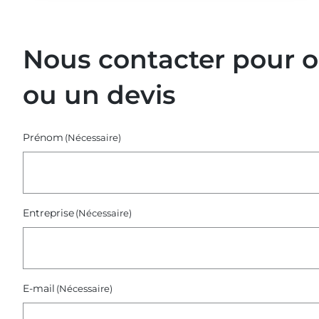
Replays
de
nos
Nous contacter pour 
webinaires
–
ou un devis
Octobre
2025)
Prénom
(Nécessaire)
Entreprise
(Nécessaire)
E-mail
(Nécessaire)