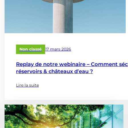
Publié
Non classé
17 mars 2026
le
Replay de notre webinaire – Comment sécur
réservoirs & châteaux d’eau ?
Lire la suite
(à
propose
de
:
Replay
de
notre