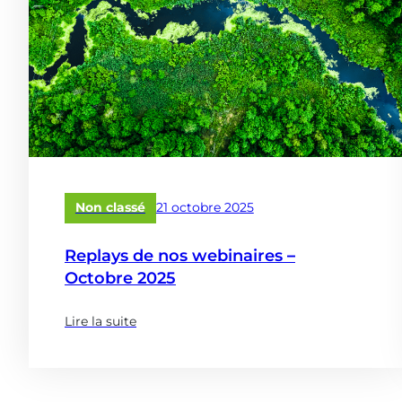
Publié
Non classé
21 octobre 2025
le
Replays de nos webinaires –
Octobre 2025
Lire la suite
(à
propose
de
: