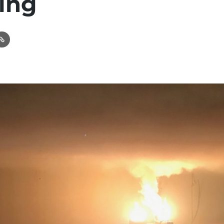
ing
In
ail
Link