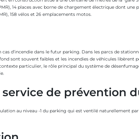
ert en construction situé à une centaine de mètres de la gare S
PMR), 14 places avec borne de chargement électrique dont une pou
PMR), 158 vélos et 26 emplacements motos.
n cas d’incendie dans le futur parking. Dans les parcs de stationne
fond sont souvent faibles et les incendies de véhicules libèrent
contexte particulier, le rôle principal du système de désenfumage
e.
service de prévention d
tion au niveau -1 du parking qui est ventilé naturellement par 
tion