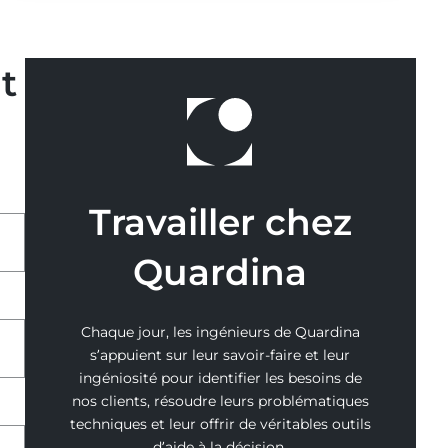
sur
la
VSME)
t
Travailler chez
Quardina
Chaque jour, les ingénieurs de Quardina
s’appuient sur leur savoir-faire et leur
ingéniosité pour identifier les besoins de
nos clients, résoudre leurs problématiques
techniques et leur offrir de véritables outils
d’aide à la décision.