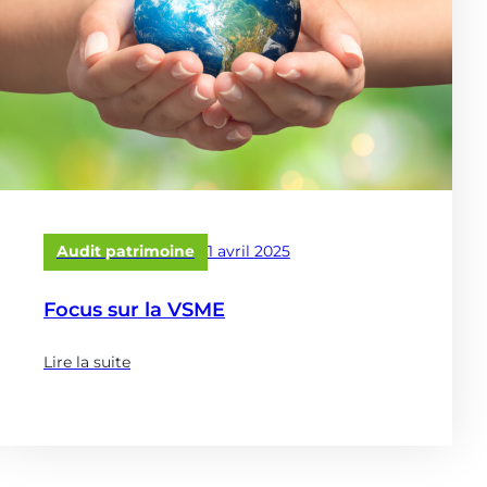
Publié
Audit patrimoine
1 avril 2025
le
Focus sur la VSME
Lire la suite
(à
propose
de
:
Focus