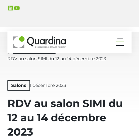
Aller
Aller
LinkedIn
YouTube
à
au
la
contenu
navigation
principal
principale
Ouvrir
le
Actualités & Médias
Accueil
menu
RDV au salon SIMI du 12 au 14 décembre 2023
Publié
Salons
1 décembre 2023
le
RDV au salon SIMI du
12 au 14 décembre
2023