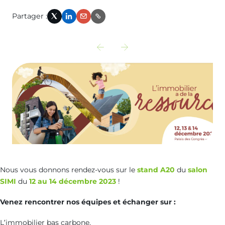
Partager :
X
LinkedIn
Email
Link
Découvrir
Découvrir
l‘actualité
l‘actualité
précédente
suivante
:
:
glossaire-
webinaire-
obligations-
decret-
des-
bacs-
entreprises-
lopportunite-
Nous vous donnons rendez-vous sur le
stand A20
du
salon
SIMI
du
12 au 14 décembre 2023
!
en-
de-
matiere-
faire-
Venez rencontrer nos équipes et échanger sur :
de-
des-
L’immobilier bas carbone,