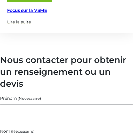
le
Focus sur la VSME
Lire la suite
(à
propose
de
:
Focus
Nous contacter pour obtenir
sur
la
un renseignement ou un
VSME)
devis
Prénom
(Nécessaire)
Nom
(Nécessaire)