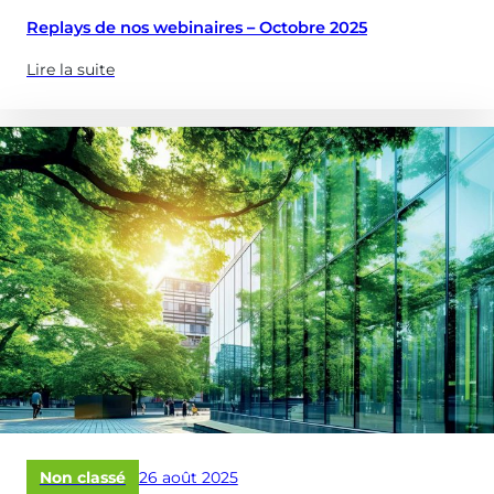
le
châteaux
Replays de nos webinaires – Octobre 2025
d’eau
?)
Lire la suite
(à
propose
de
:
Replays
de
nos
webinaires
–
Octobre
2025)
Publié
Non classé
26 août 2025