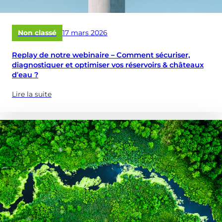
Publié
Non classé
17 mars 2026
le
Replay de notre webinaire – Comment sécuriser,
diagnostiquer et optimiser vos réservoirs & châteaux
d’eau ?
Lire la suite
(à
propose
de
:
Replay
de
notre
webinaire
–
Comment
sécuriser,