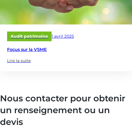
Publié
Audit patrimoine
1 avril 2025
le
Focus sur la VSME
Lire la suite
(à
propose
de
:
Focus
Nous contacter pour obtenir
sur
la
un renseignement ou un
VSME)
devis