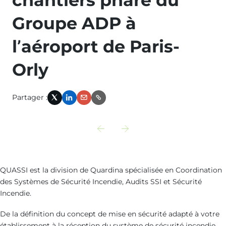
Groupe ADP à
l’aéroport de Paris-
Orly
Partager :
X
LinkedIn
Email
Link
Découvrir
Découvrir
l‘actualité
l‘actualité
précédente
suivante
QUASSI est la division de Quardina spécialisée en Coordination
des Systèmes de Sécurité Incendie, Audits SSI et Sécurité
:
:
Incendie.
adap-
norme-
De la définition du concept de mise en sécurité adapté à votre
assistance-
permeabilite-
établissement à la réception du système de sécurité incendie,