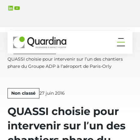
Aller
Aller
LinkedIn
YouTube
à
au
la
contenu
navigation
principal
principale
Ouvrir
le
Actualités & Médias
Accueil
menu
QUASSI choisie pour intervenir sur l’un des chantiers
phare du Groupe ADP à l’aéroport de Paris-Orly
Publié
Non classé
27 juin 2016
le
QUASSI choisie pour
intervenir sur l’un des
chantiers phare du