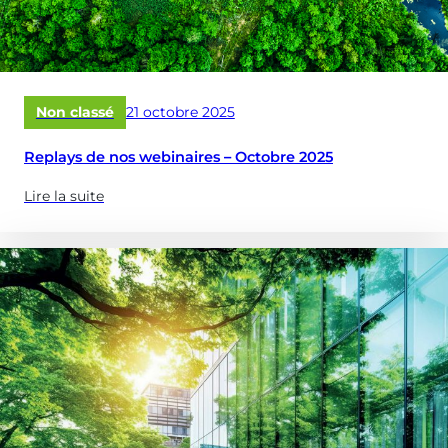
diagnostiquer
et
optimiser
vos
réservoirs
Publié
Non classé
21 octobre 2025
&
le
châteaux
Replays de nos webinaires – Octobre 2025
d’eau
?)
Lire la suite
(à
propose
de
:
Replays
de
nos
webinaires
–
Octobre
2025)