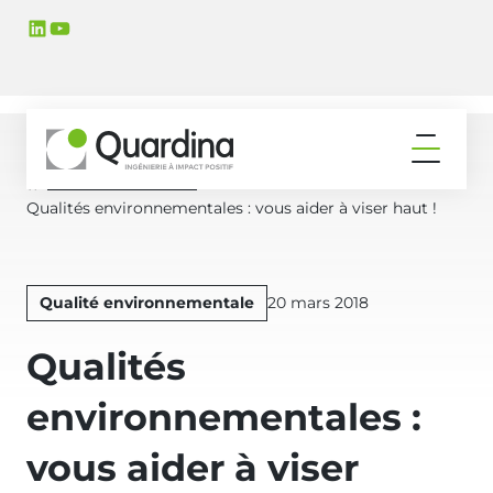
Aller
Aller
LinkedIn
YouTube
à
au
la
contenu
navigation
principal
principale
Ouvrir
le
Actualités & Médias
Accueil
menu
Qualités environnementales : vous aider à viser haut !
Publié
Qualité environnementale
20 mars 2018
le
Qualités
environnementales :
vous aider à viser