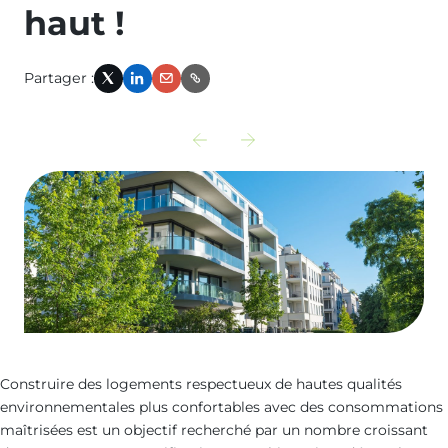
haut !
Partager :
X
LinkedIn
Email
Link
Découvrir
Découvrir
l‘actualité
l‘actualité
précédente
suivante
:
:
diagnostic-
optimisation-
facades
energetique-
acoustique
Construire des logements respectueux de hautes qualités
environnementales plus confortables avec des consommations
maîtrisées est un objectif recherché par un nombre croissant