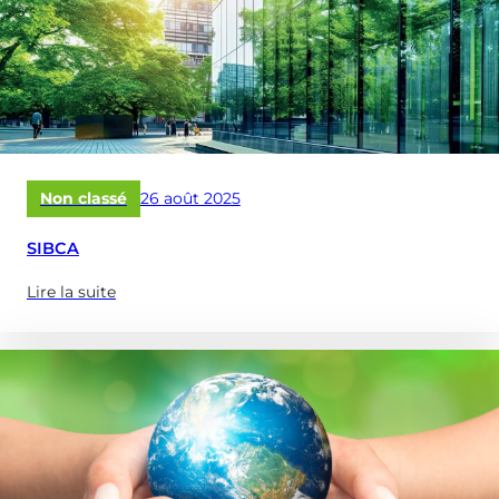
–
Octobre
2025)
Publié
Non classé
26 août 2025
le
SIBCA
Lire la suite
(à
propose
de
:
SIBCA)