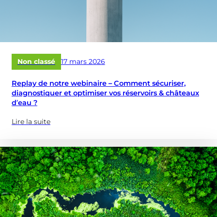
Publié
Non classé
17 mars 2026
le
Replay de notre webinaire – Comment sécuriser,
diagnostiquer et optimiser vos réservoirs & châteaux
d’eau ?
Lire la suite
(à
propose
de
:
Replay
de
notre
webinaire
–