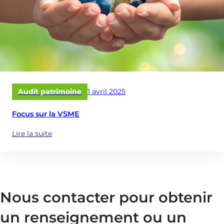
Publié
Audit patrimoine
1 avril 2025
le
Focus sur la VSME
Lire la suite
(à
propose
de
:
Focus
Nous contacter pour obtenir
sur
la
un renseignement ou un
VSME)