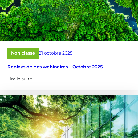
Comment
sécuriser,
diagnostiquer
et
optimiser
vos
réservoirs
Publié
Non classé
21 octobre 2025
&
le
châteaux
Replays de nos webinaires – Octobre 2025
d’eau
?)
Lire la suite
(à
propose
de
:
Replays
de
nos
webinaires