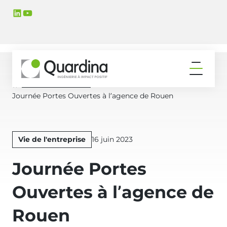
Aller
Aller
LinkedIn
YouTube
à
au
la
contenu
navigation
principal
principale
Ouvrir
le
Actualités & Médias
Accueil
menu
Journée Portes Ouvertes à l’agence de Rouen
Publié
Vie de l'entreprise
16 juin 2023
le
Journée Portes
Ouvertes à l’agence de
Rouen