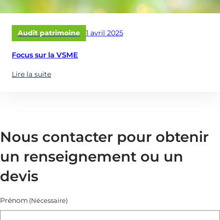
Publié
Audit patrimoine
1 avril 2025
le
Focus sur la VSME
Lire la suite
(à
propose
de
:
Focus
Nous contacter pour obtenir
sur
la
un renseignement ou un
VSME)
devis
Prénom
(Nécessaire)