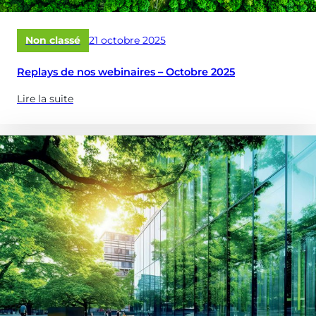
vos
réservoirs
Publié
Non classé
21 octobre 2025
&
le
châteaux
Replays de nos webinaires – Octobre 2025
d’eau
?)
Lire la suite
(à
propose
de
:
Replays
de
nos
webinaires
–
Octobre
2025)