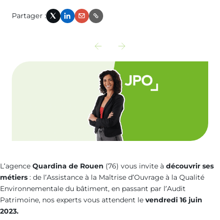
Partager :
X
LinkedIn
Email
Link
Découvrir
Découvrir
l‘actualité
l‘actualité
précédente
suivante
:
:
webinaire-
audits-
decret-
energetiques-
bacs-
le-
lopportunite-
3eme-
L’agence
Quardina de Rouen
(76) vous invite à
découvrir ses
métiers
: de l’Assistance à la Maîtrise d’Ouvrage à la Qualité
de-
cycle-
Environnementale du bâtiment, en passant par l’Audit
faire-
en-
Patrimoine, nos experts vous attendent le
vendredi 16 juin
2023.
des-
ligne-