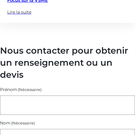
Focus sur la VSME
Lire la suite
(à
propose
de
:
Focus
Nous contacter pour obtenir
sur
la
un renseignement ou un
VSME)
devis
Prénom
(Nécessaire)
Nom
(Nécessaire)