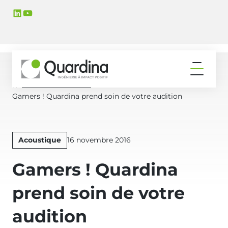
Aller
Aller
LinkedIn
YouTube
à
au
la
contenu
navigation
principal
principale
Ouvrir
le
Actualités & Médias
Accueil
menu
Gamers ! Quardina prend soin de votre audition
Publié
Acoustique
16 novembre 2016
le
Gamers ! Quardina
prend soin de votre
audition