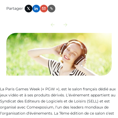
Partager :
X
LinkedIn
Email
Link
Découvrir
Découvrir
l‘actualité
l‘actualité
précédente
suivante
:
:
visez-
audit-
label-
vulnerabilite-
accessibilite
inondation
La Paris Games Week (« PGW »), est le salon français dédié aux
jeux vidéo et à ses produits dérivés. L’événement appartient au
Syndicat des Editeurs de Logiciels et de Loisirs (SELL) et est
organisé avec Comexposium, l’un des leaders mondiaux de
l’organisation d’événements. La 7ème édition de ce salon s’est