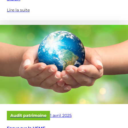
Lire la suite
(à
propose
de
:
SIBCA)
Publié
Audit patrimoine
1 avril 2025
le