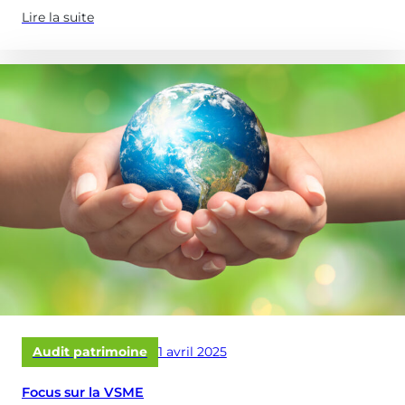
Lire la suite
(à
propose
de
:
SIBCA)
Publié
Audit patrimoine
1 avril 2025
le
Focus sur la VSME