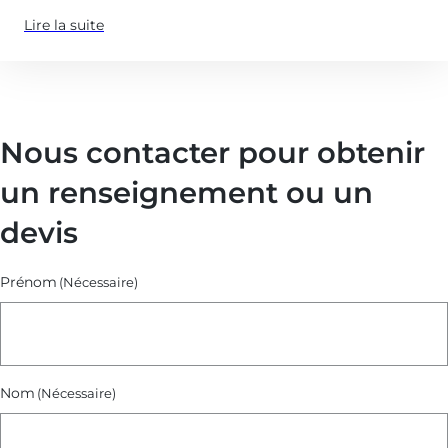
Lire la suite
(à
propose
de
:
Focus
Nous contacter pour obtenir
sur
la
un renseignement ou un
VSME)
devis
Prénom
(Nécessaire)
Nom
(Nécessaire)