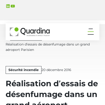
Aller
Aller
LinkedIn
YouTube
à
au
la
contenu
navigation
principal
principale
Ouvrir
le
Actualités & Médias
Accueil
menu
Réalisation d’essais de désenfumage dans un grand
aéroport Parisien
Publié
Sécurité incendie
20 décembre 2016
le
Réalisation d’essais de
désenfumage dans un
grand aéroport