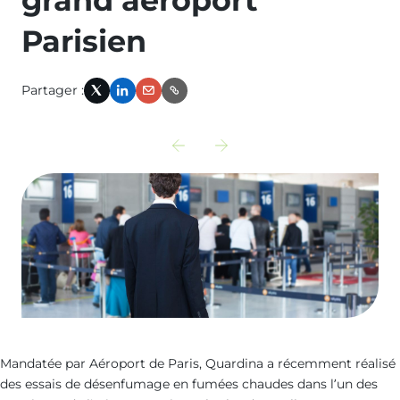
Parisien
Partager :
X
LinkedIn
Email
Link
Découvrir
Découvrir
l‘actualité
l‘actualité
précédente
suivante
:
:
restauration-
visez-
bibliotheque-
label-
nationale-
accessibilite
france
Mandatée par Aéroport de Paris, Quardina a récemment réalisé
des essais de désenfumage en fumées chaudes dans l’un des