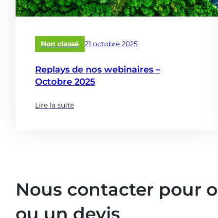
Publié
Non classé
21 octobre 2025
le
Replays de nos webinaires –
Octobre 2025
Lire la suite
(à
propose
de
:
Replays
de
nos
Nous contacter pour 
webinaires
–
ou un devis
Octobre