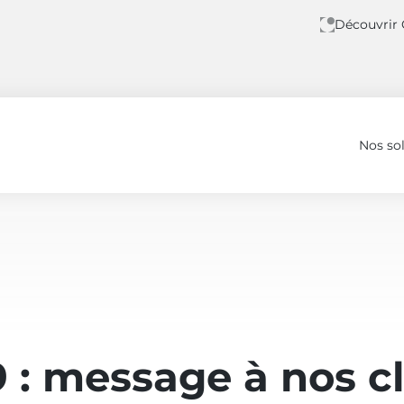
Découvrir
Nos so
9 : message à nos c