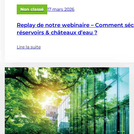
Publié
Non classé
17 mars 2026
le
Replay de notre webinaire – Comment sécur
réservoirs & châteaux d’eau ?
Lire la suite
(à
propose
de
:
Replay
de
notre
webinaire
–
Comment
sécuriser,
diagnostiquer
et