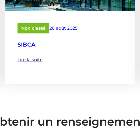
optimiser
vos
réservoirs
&
Publié
Non classé
26 août 2025
châteaux
le
d’eau
SIBCA
?)
Lire la suite
(à
propose
de
:
SIBCA)
obtenir un renseignemen