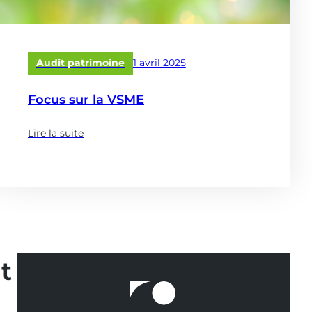
Publié
Audit patrimoine
1 avril 2025
le
Focus sur la VSME
Lire la suite
(à
propose
de
:
Focus
sur
la
VSME)
t