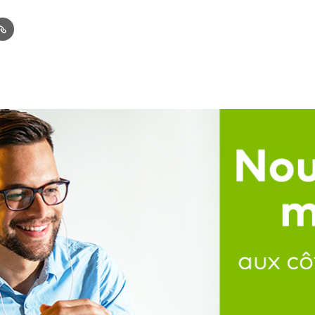
In
ail
Link