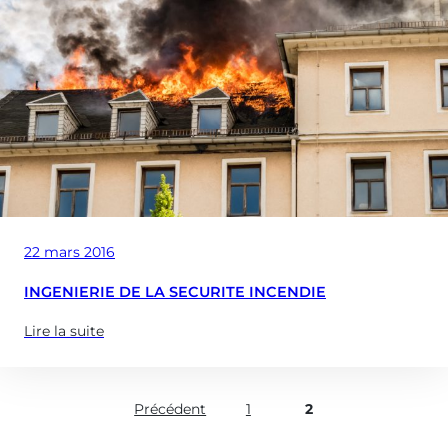
Publié
22 mars 2016
le
INGENIERIE DE LA SECURITE INCENDIE
Lire la suite
(à
propose
de
Précédent
1
2
:
INGENIERIE