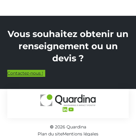
DE
LA
SECURITE
INCENDIE)
Vous souhaitez obtenir un
renseignement ou un
devis ?
Contactez-nous !
LinkedIn
YouTube
© 2026 Quardina
Plan du site
Mentions légales