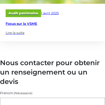
Publié
Audit patrimoine
1 avril 2025
le
Focus sur la VSME
Lire la suite
(à
propose
de
:
Focus
Nous contacter pour obtenir
sur
la
un renseignement ou un
VSME)
devis
Prénom
(Nécessaire)