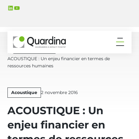
Aller
Aller
LinkedIn
YouTube
à
au
la
contenu
navigation
principal
principale
Ouvrir
le
Actualités & Médias
Accueil
menu
ACOUSTIQUE : Un enjeu financier en termes de
ressources humaines
Publié
Acoustique
2 novembre 2016
le
ACOUSTIQUE : Un
enjeu financier en
termes de ressources