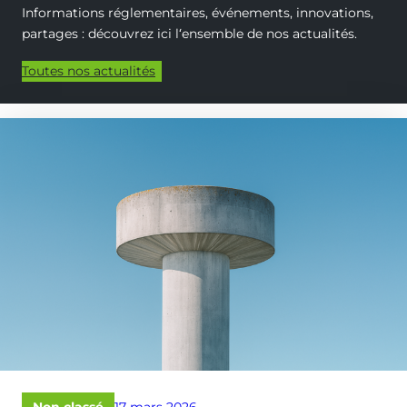
Informations réglementaires, événements, innovations,
partages : découvrez ici l‘ensemble de nos actualités.
Toutes nos actualités
Publié
Non classé
17 mars 2026