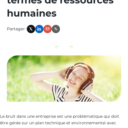
humaines
Partager :
X
LinkedIn
Email
Link
Découvrir
Découvrir
l‘actualité
l‘actualité
précédente
suivante
:
:
audit-
caisses-
vulnerabilite-
paiement-
inondation
accessibilite
Le bruit dans une entreprise est une problématique qui doit
être gérée sur un plan technique et environnemental avec