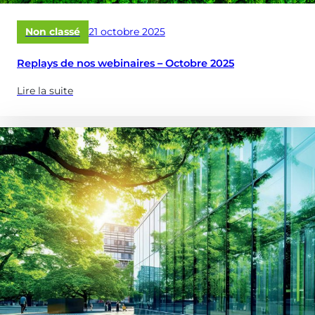
vos
réservoirs
Publié
Non classé
21 octobre 2025
&
le
châteaux
Replays de nos webinaires – Octobre 2025
d’eau
?)
Lire la suite
(à
propose
de
:
Replays
de
nos
webinaires
–
Octobre
2025)