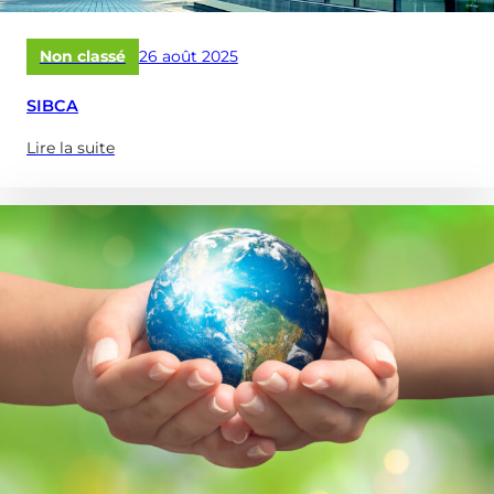
Publié
Non classé
26 août 2025
le
SIBCA
Lire la suite
(à
propose
de
:
SIBCA)