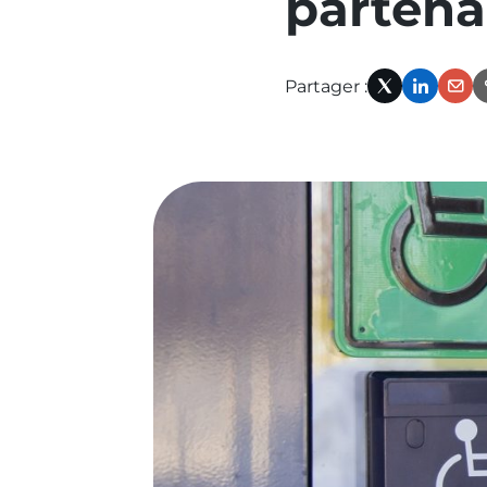
partena
précédente
:
Partager :
programmer-
X
Linked
Em
renovation-
batiments-
mission-
qcs-
services