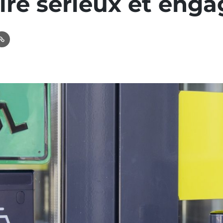
ire sérieux et enga
In
ail
Link