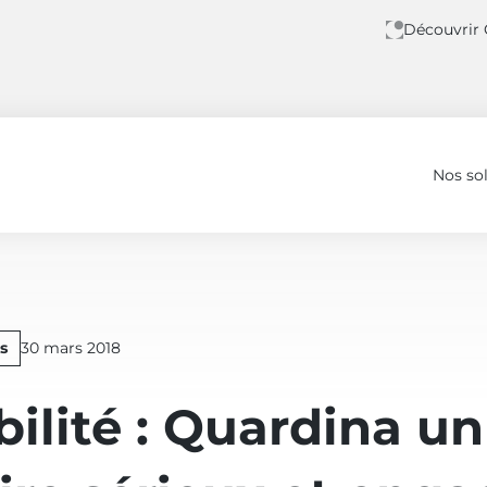
Découvrir
Nos so
ire sérieux et engagé
Publié
s
30 mars 2018
le
bilité : Quardina un