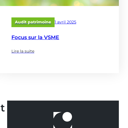
Publié
Audit patrimoine
1 avril 2025
le
Focus sur la VSME
Lire la suite
(à
propose
de
:
Focus
sur
la
VSME)
t