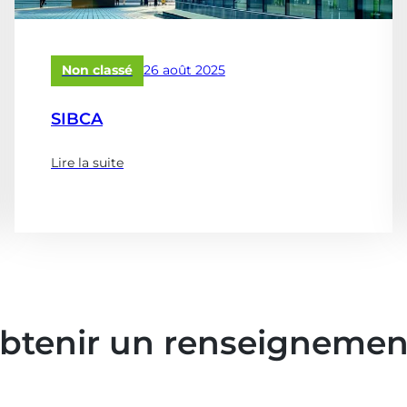
optimiser
vos
réservoirs
&
Publié
Non classé
26 août 2025
châteaux
le
d’eau
SIBCA
?)
Lire la suite
(à
propose
de
:
SIBCA)
obtenir un renseignemen