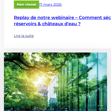
Publié
Non classé
17 mars 2026
le
Replay de notre webinaire – Comment sécur
réservoirs & châteaux d’eau ?
Lire la suite
(à
propose
de
:
Replay
de
notre
webinaire
–
Comment
sécuriser,
diagnostiquer
et