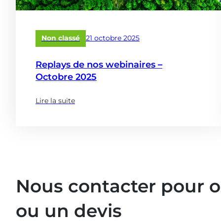
Publié
Non classé
21 octobre 2025
le
Replays de nos webinaires –
Octobre 2025
Lire la suite
(à
propose
de
:
Replays
de
nos
Nous contacter pour 
webinaires
–
ou un devis
Octobre
2025)