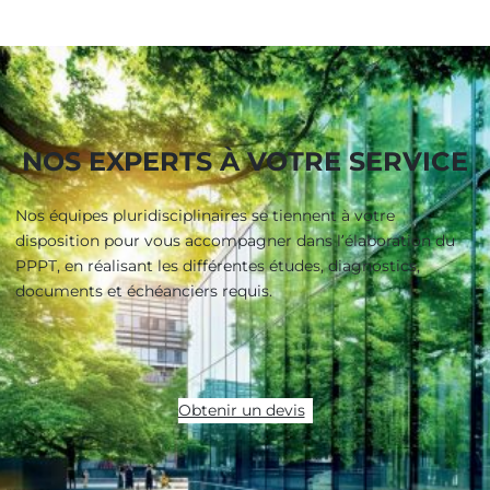
NOS EXPERTS À VOTRE SERVICE
Nos équipes pluridisciplinaires se tiennent à votre
disposition pour vous accompagner dans l’élaboration du
PPPT, en réalisant les différentes études, diagnostics,
documents et échéanciers requis.
Obtenir un devis