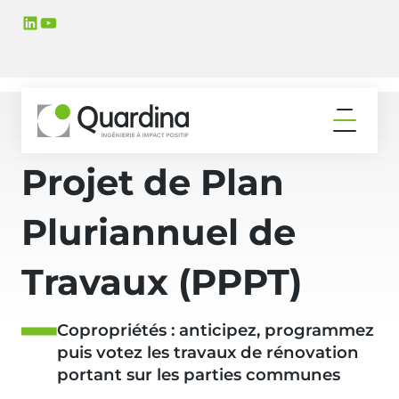
Aller
Aller
LinkedIn
YouTube
à
au
la
contenu
navigation
principal
principale
Ouvrir
le
menu
Projet de Plan
Pluriannuel de
Travaux (PPPT)
Copropriétés : anticipez, programmez
puis votez les travaux de rénovation
portant sur les parties communes