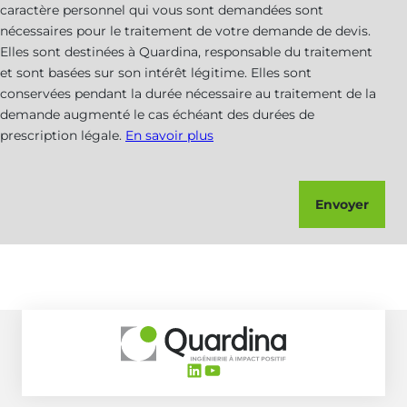
caractère personnel qui vous sont demandées sont
n
nécessaires pour le traitement de votre demande de devis.
i
Elles sont destinées à Quardina, responsable du traitement
c
et sont basées sur son intérêt légitime. Elles sont
a
conservées pendant la durée nécessaire au traitement de la
t
demande augmenté le cas échéant des durées de
i
prescription légale.
En savoir plus
o
n
s
c
Envoyer
o
m
m
e
r
c
i
a
LinkedIn
YouTube
l