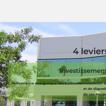
4 levie
I
nvestissemen
Performance énergétique des bâtiments
Installation
et de disposi
de ces équi