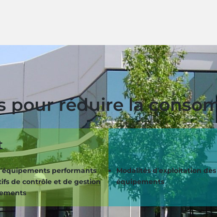
rs pour réduire la cons
t
 d’équipements performants
Modalités d’exploitation des
tifs de contrôle et de gestion
équipements
pements