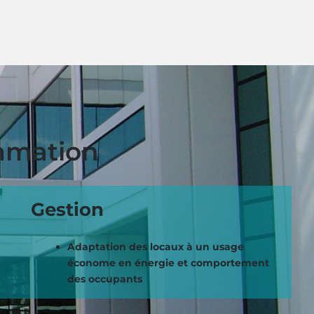
ommation
Gestion
Adaptation des locaux à un usage
économe en énergie et comportement
des occupants